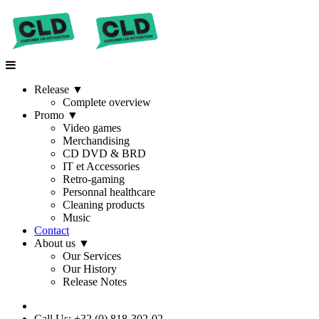
Release
▼
Complete overview
Promo
▼
Video games
Merchandising
CD DVD & BRD
IT et Accessories
Retro-gaming
Personnal healthcare
Cleaning products
Music
Contact
About us
▼
Our Services
Our History
Release Notes
Call Us: +32 (0) 818-302-02