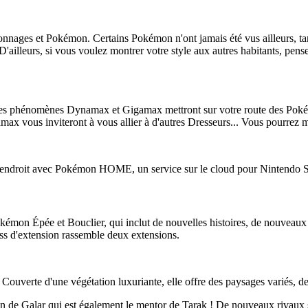
nnages et Pokémon. Certains Pokémon n'ont jamais été vus ailleurs, tand
D'ailleurs, si vous voulez montrer votre style aux autres habitants, pens
Les phénomènes Dynamax et Gigamax mettront sur votre route des Pokémo
ynamax vous inviteront à vous allier à d'autres Dresseurs... Vous pourr
endroit avec Pokémon HOME, un service sur le cloud pour Nintendo Swi
kémon Épée et Bouclier, qui inclut de nouvelles histoires, de nouveau
ss d'extension rassemble deux extensions.
Couverte d'une végétation luxuriante, elle offre des paysages variés, des 
n de Galar qui est également le mentor de Tarak ! De nouveaux rivaux s